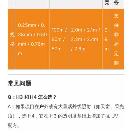
宽
务
支
0.25mm / 0.
持
100m /
2.0m / 2.1m /
2.
规
38mm / 0.50
非
80m /
2.2m / 2.4m
8
格
mm / 0.76m
标
50m
/ 2.6m
m
m
定
制
常见问题
Q：H3 和 H4 怎么选？
A：如果项目在户外或有大量紫外线照射（如天窗、采光
顶），选 H4，它在 H3 的透明度基础上增加了抗 UV
配方。