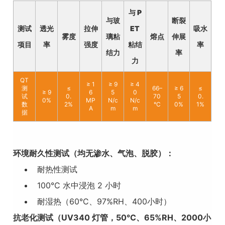
与 P
与玻
断裂
测试
透光
拉伸
ET
吸水
雾度
璃粘
熔点
伸展
项目
率
强度
粘结
率
结力
率
力
QT
≥ 1
≥ 9
≥ 4
测
≤
66–
≥ 6
≤
≥ 9
6
5
0
试
0.
70
5
0.
0%
MP
N/c
N/c
数
2%
°C
0%
1%
A
m
m
据
环境耐久性测试（均无渗水、气泡、脱胶）：
耐热性测试
100°C 水中浸泡 2 小时
耐湿热（60°C、97%RH、400小时）
抗老化测试（UV340 灯管，50°C、65%RH、2000小