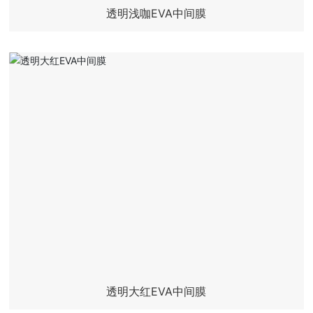
透明浅咖EVA中间膜
透明大红EVA中间膜