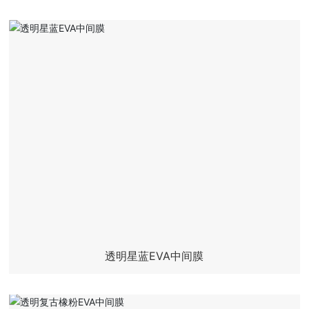
透明星蓝EVA中间膜