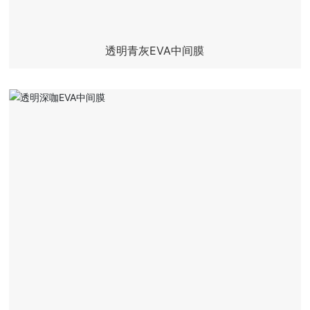
透明青灰EVA中间膜