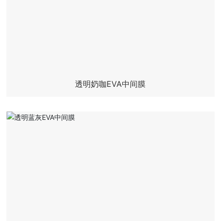
透明奶咖EVA中间膜