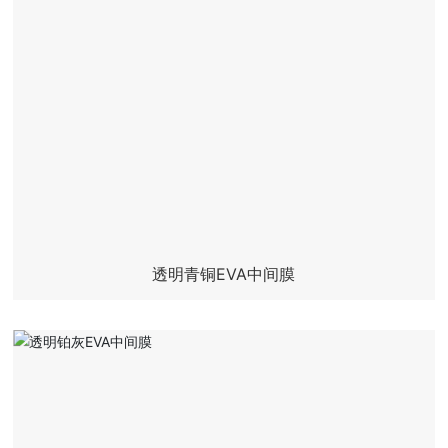
透明青铜EVA中间膜