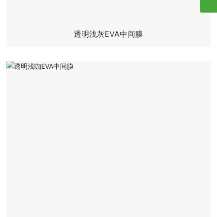
透明浅灰EVA中间膜