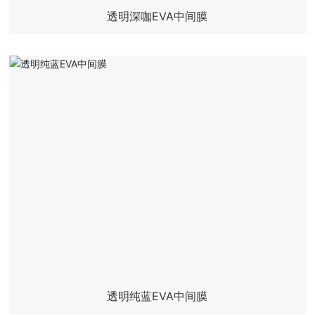
透明深咖EVA中间膜
透明纯蓝EVA中间膜